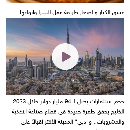
عشق الكبار والصغار طريقة عمل البيتزا وانواعها......
حجم استثمارات يصل لـ 94 مليار دولار خلال 2023..
الخليج يحقق طفرة جديدة في قطاع صناعة الأغذية
والمشروبات.. و"دبي" المدينة الأكثر إقبالاً على