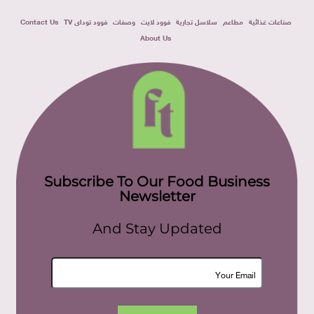
صناعات غذائية
مطاعم
سلاسل تجارية
فوود لايت
وصفات
فوود توداى TV
Contact Us
About Us
Subscribe To Our Food Business
Newsletter
And Stay Updated