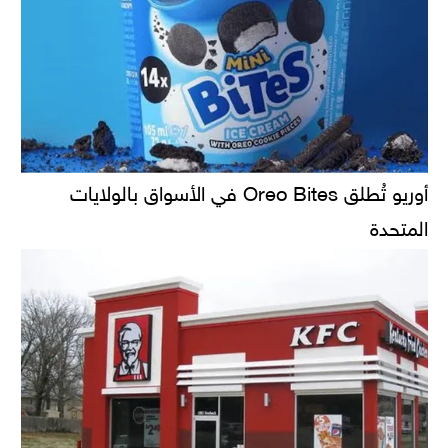
أوريو تُطلق Oreo Bites في الأسواق بالولايات
المتحدة