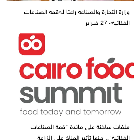
وزارة التجارة والصناعة راعيًا لـ«قمة الصناعات
الغذائية» 27 فبراير
ملفات ساخنة على مائدة "قمة الصناعات
الغذائية".. منها تأثير المناخ على الزراعة