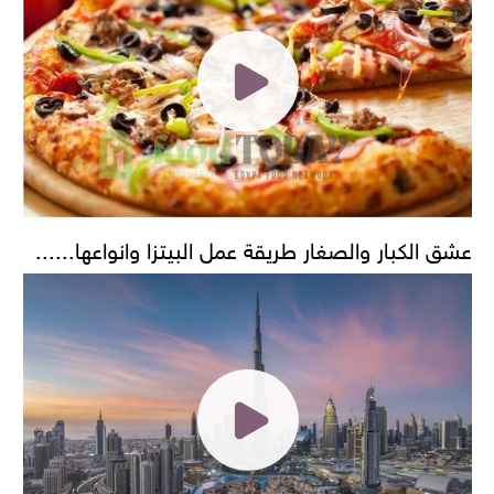
عشق الكبار والصغار طريقة عمل البيتزا وانواعها......