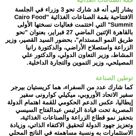
قمة الصناعات الغذائية
يشار إلى أنه قد شارك نحو 3 وزراء في الجلسة
الافتتاحية بقمة الصناعات الغذائية "Cairo Food
Summit" التي اختتمت فعاليات نسختها الأولى
بالقاهرة الإثنين الماضي 27 فبراير، بعنوان "نحو
طريق النمو المستدام"، بحضور السيد القصير، وزير
الزراعة واستصلاح الأراضي، والدكتورة رانيا
المشاط، وزير التعاون الدولي، والدكتور علي
المصيلحي، وزير التموين والتجارة الداخلية.
توطين الصناعة
كما شارك عدد من السفراء، هما كريستيان بيرجر
سفير الاتحاد الأوروبي، ميكيلي كوارونى سفير
إيطاليا، عكس الدعم الحكومي للقمة اهتمام الدولة
المصرية تحت قيادة الرئيس عبدالفتاح السيسي
بتحفيز نمو قطاع الزراعة والصناعات الغذائية،
وتعزيز جهود الدولة لتحقيق الاكتفاء الذاتي، وزيادة
الاستثمارات به ونسبة مساهمته في الناتج المحلي