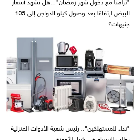
"تزامنًا مع دخول شهر رمضان"...هل تشهد أسعار
البيض ارتفاعًا بعد وصول كيلو الدواجن إلى 105
جنيهات؟
"نداء للمستهلكين".. رئيس شعبة الأدوات المنزلية
يطلب الإسراع في شراء الأجهزة