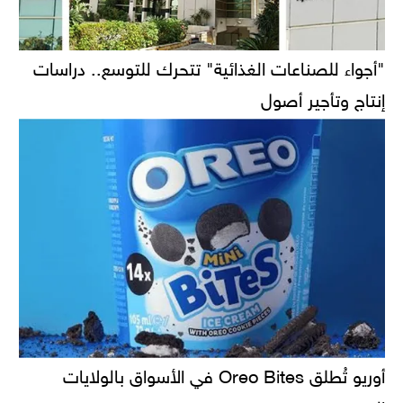
"أجواء للصناعات الغذائية" تتحرك للتوسع.. دراسات
إنتاج وتأجير أصول
أوريو تُطلق Oreo Bites في الأسواق بالولايات