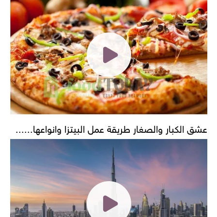
عشق الكبار والصغار طريقة عمل البيتزا وانواعها......