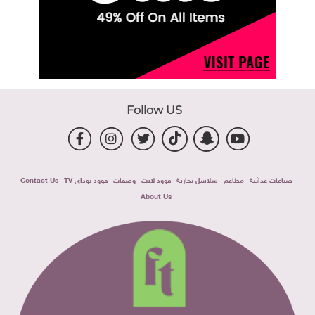
Follow US
صناعات غذائية
مطاعم
سلاسل تجارية
فوود لايت
وصفات
فوود توداى TV
Contact Us
About Us