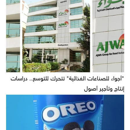
"أجواء للصناعات الغذائية" تتحرك للتوسع.. دراسات
إنتاج وتأجير أصول