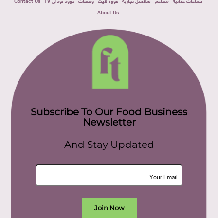
صناعات غذائية
مطاعم
سلاسل تجارية
فوود لايت
وصفات
فوود توداى TV
Contact Us
About Us
Subscribe To Our Food Business
Newsletter
And Stay Updated
Join Now