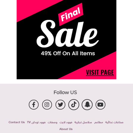
Follow US
صناعات غذائية
مطاعم
سلاسل تجارية
فوود لايت
وصفات
فوود توداى TV
Contact Us
About Us