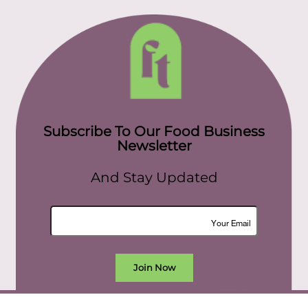
Subscribe To Our Food Business
Newsletter
And Stay Updated
Join Now