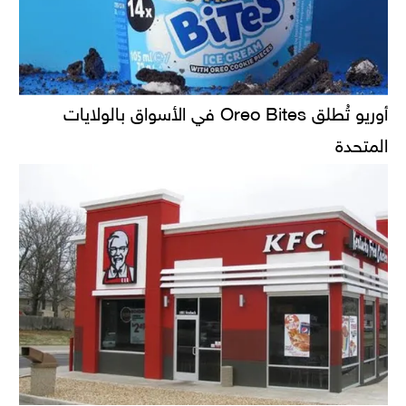
أوريو تُطلق Oreo Bites في الأسواق بالولايات
المتحدة