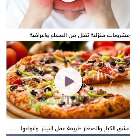
مشروبات منزلية تقلل من الصداع واعراضة
عشق الكبار والصغار طريقة عمل البيتزا وانواعها......