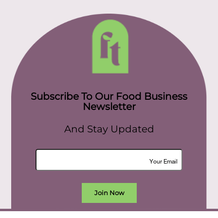
Subscribe To Our Food Business
Newsletter
And Stay Updated
Join Now