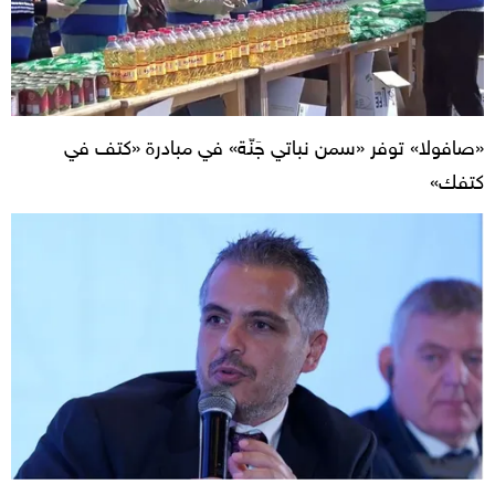
«صافولا» توفر «سمن نباتي جَنّة» في مبادرة «كتف في
كتفك»