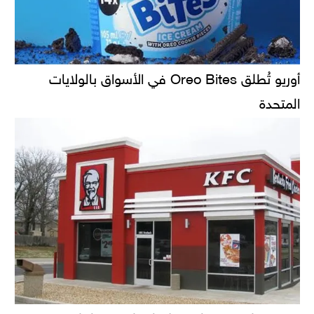
أوريو تُطلق Oreo Bites في الأسواق بالولايات
المتحدة