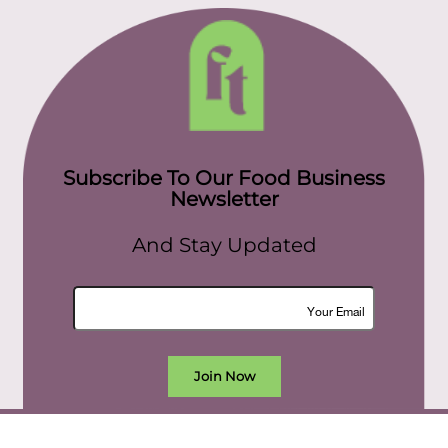
Subscribe To Our Food Business
Newsletter
And Stay Updated
Join Now
All rights reserved. food today eg © 2022