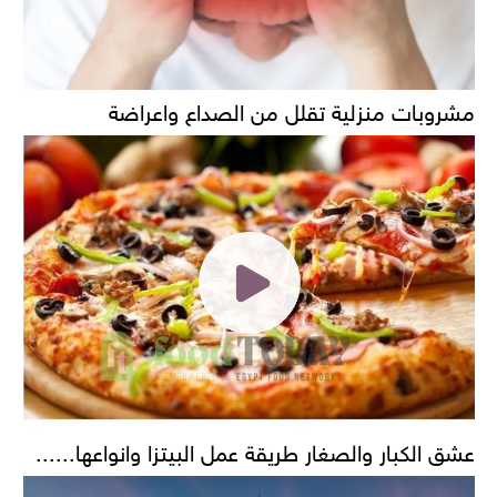
مشروبات منزلية تقلل من الصداع واعراضة
عشق الكبار والصغار طريقة عمل البيتزا وانواعها......