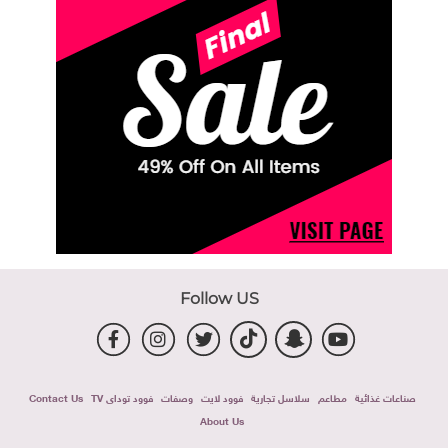
Follow US
صناعات غذائية
مطاعم
سلاسل تجارية
فوود لايت
وصفات
فوود توداى TV
Contact Us
About Us