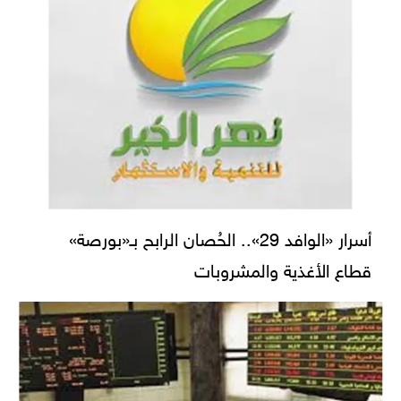
أسرار «الوافد 29».. الحُصان الرابح بـ«بورصة»
قطاع الأغذية والمشروبات