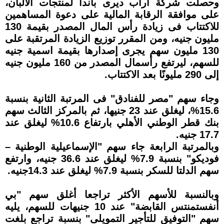
وحصلت شركة آراب ديرى باندا لمنتجات الألبان،
على موافقة الرقابة المالية على دعوة المساهمين
للاكتتاب فى زيادة رأس المال المصدر بقيمة 130
مليون جنيه، ومن المقرر توزيع الزيادة المرتقبة على
130 مليون سهم يجرى إصدارها بقيمة اسمية جنيه
للسهم، ليرتفع رأسمال المصدر من 160 مليون جنيه
إلى 290 مليونًا بعد الاكتتاب.
وجاء سهم "مصر للفنادق" فى المرتبة الثانية بنسبة
15.6%، ليغلق عند 23 جنيها، ثم بالمركز الثالث سهم
بنك قطر الوطني الأهلي بارتفاع 10.6% ليغلق عند
17.7 جنيه.
وبالمرتبة الرابعة جاء سهم "الإسماعيلية الوطنية –
فوديكو" بنسبة 7.9% ليغلق عند 36.6 جنيه، وارتفع
سهم الدلتا للسكر بنسبة 7.9% ليغلق عند 14.3جنيه.
وبالنسبة للأسهم الأكثر تراجعا أغلق سهم "بي
أنفستمنتس القابضة" عند 10 جنيهات للسهم، يليه
سهم "التوفيق للتأجير التمويلى" بنسبة تراجع بلغت