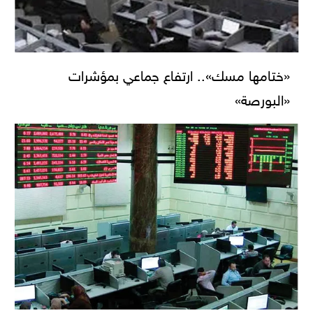
«ختامها مسك».. ارتفاع جماعي بمؤشرات
«البورصة»