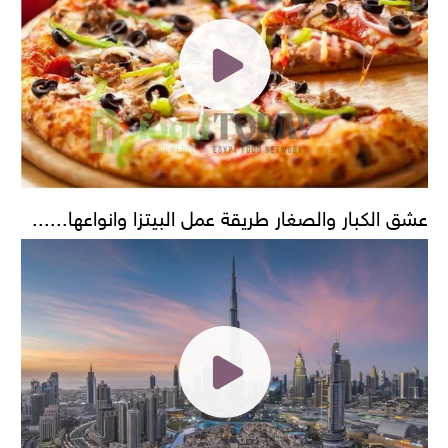
عشق الكبار والصغار طريقة عمل البيتزا وانواعها......