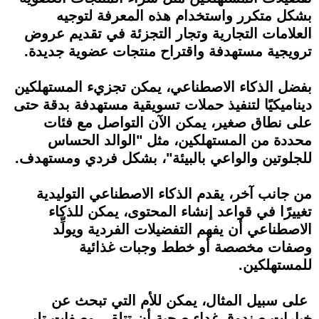
بشكل متكرر واستخدام هذه المعرفة لتوجيه
العلامات التجارية وتجار التجزئة في تقديم عروض
ترويجية مستهدفة واقتراح منتجات عضوية جديدة.
بفضل الذكاء الاصطناعي، يمكن تجزيء المستهلكين
ديناميكيًا لتنفيذ حملات تسويقية مستهدفة بدقة حتى
على نطاق صغير، يمكن الآن التواصل مع فئات
محددة من المستهلكين، مثل "الوالد الحساس
للجلوتين والواعي بالبيئة"، بشكل فردي ومستهدف.
من جانب آخر، يقدم الذكاء الاصطناعي التوليدية
تغييرًا في قواعد إنشاء المحتوى، يمكن للذكاء
الاصطناعي أن يفهم التفضيلات الفردية ويولِّد
وصفات مخصصة أو خطط وجبات غذائية
للمستهلكين.
على سبيل المثال، يمكن للأم التي تبحث عن
خيارات صندوق غداء صحية أن تتلقى وصفات تلبي