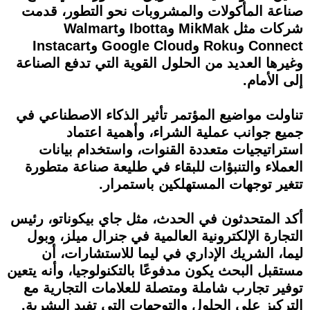
صناعة المأكولات والمشروبات نحو التطور، قدمت
شركات مثل MikMak وIbotta وWalmart
Connect وRoku وGoogle Cloud وInstacart
وغيرها العديد من الحلول القوية التي تدفع الصناعة
إلى الأمام.
تناولت مواضيع المؤتمر تأثير الذكاء الاصطناعي في
جميع جوانب عملية الشراء، وأهمية اعتماد
استراتيجيات متعددة القنوات، واستخدام بيانات
العملاء والتنبؤات للبقاء في طليعة صناعة متطورة
تتغير توجهات المستهلكين باستمرار.
أكد المتحدثون في الحدث، مثل جاي بيكوناتو، رئيس
التجارة الإلكترونية العالمية في جنرال ميلز، وبول
ليما، الشريك الإداري في ليما للاستشارات، أن
مستقبل البحث يكون مدفوعًا بالتكنولوجيا، وأنه يتعين
توفير تجارب شاملة ومتصلة للعلامات التجارية مع
التركيز على الحلول والتوجهات التي تفيد البشرية.