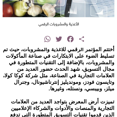
الأغذية والمشروبات الرقمي
instagram
WhatsApp
Twitter
Facebook
Share
أختتم المؤتمر الرقمي للأغذية والمشروبات، حيث تم
تسليط الضوء على الابتكارات في صناعة المأكولات
والمشروبات، بالإضافة إلى التقنيات المتطورة في
مجال التسويق، شهد الحدث حضور العديد من
العلامات التجارية في الصناعة، مثل شركة كوكا كولا،
وتايسون فودز، ومونديليز إنترناشيونال، وجنرال
ميلز، وبيبسي، ونستله، وغيرها.
تميزت أرض المعرض بتواجد العديد من العلامات
التجارية والمنصات والأدوات والشركاء الإعلاميين
الذين قدموا تقنيات التسويق المتطورة التي تدفع