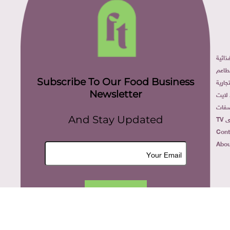
ائية
طاعم
Subscribe To Our Food Business
ارية
Newsletter
لايت
فات
TV
And Stay Updated
Cont
Abou
Join Now
All rights reserved. food today eg © 2022