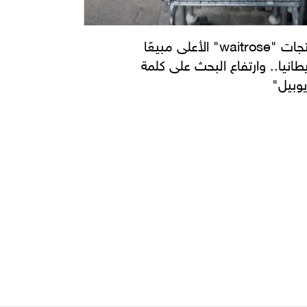
منتجات "waitrose" الأعلى مبيعًا
يطانيا.. وارتفاع البحث على كلمة
يوبيل"