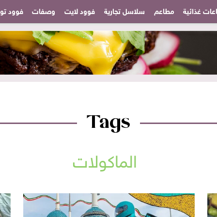
عات غذائية
مطاعم
سلاسل تجارية
فوود لايت
وصفات
فوود تودا
Tags
الماكولات