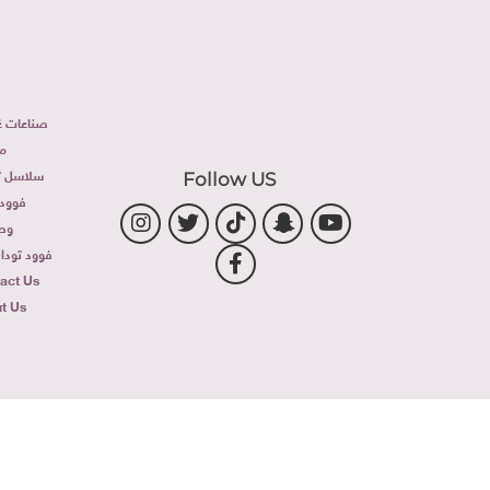
صناعات غذ
م
سلاسل تج
Follow US
فوود 
وص
فوود توداى 
act Us
t Us