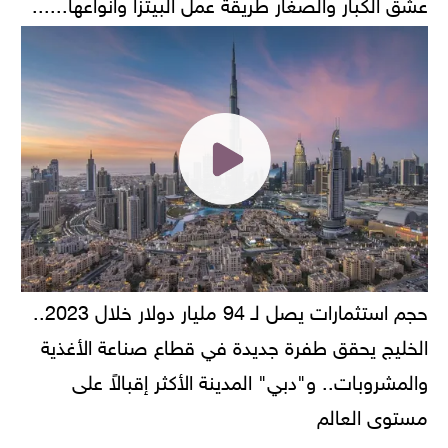
عشق الكبار والصغار طريقة عمل البيتزا وانواعها......
حجم استثمارات يصل لـ 94 مليار دولار خلال 2023..
الخليج يحقق طفرة جديدة في قطاع صناعة الأغذية
والمشروبات.. و"دبي" المدينة الأكثر إقبالاً على
مستوى العالم