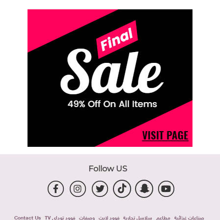
Follow US
صناعات غذائية
مطاعم
سلاسل تجارية
فوود لايت
وصفات
فوود توداى TV
Contact Us