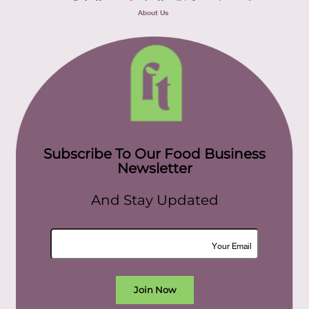
About Us
Subscribe To Our Food Business
Newsletter
And Stay Updated
Join Now