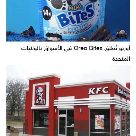
أوريو تُطلق Oreo Bites في الأسواق بالولايات
المتحدة