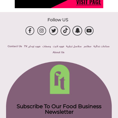
Follow US
صناعات غذائية
مطاعم
سلاسل تجارية
فوود لايت
وصفات
فوود توداى TV
Contact Us
About Us
Subscribe To Our Food Business
Newsletter