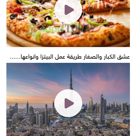
عشق الكبار والصغار طريقة عمل البيتزا وانواعها......