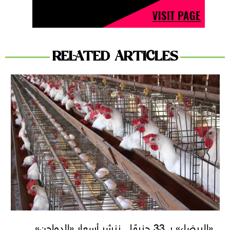
RELATED ARTICLES
«البيضاء» بـ 33 جنيهًا.. ننشر أسعار «الدواجن»