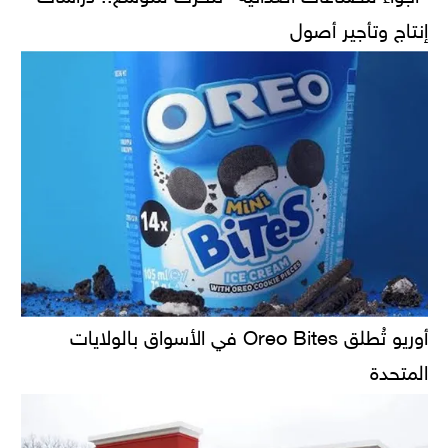
إنتاج وتأجير أصول
أوريو تُطلق Oreo Bites في الأسواق بالولايات
المتحدة