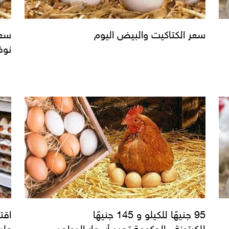
سعر الكتاكيت والبيض اليوم
نوفمب
95 جنيهًا للكيلو و 145 جنيهًا
اقت
للكرتونة...الحكومة تحدد أسعار الدواجن
علي