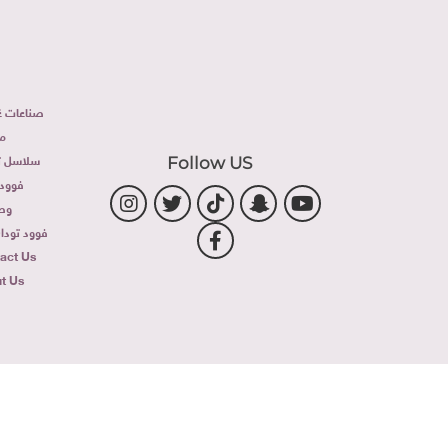
صناعات غذ
م
سلاسل تج
Follow US
فوود 
وص
فوود توداى 
act Us
t Us