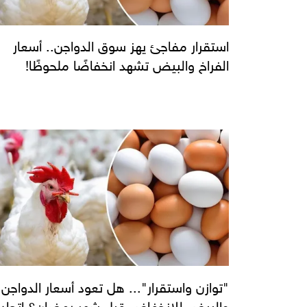
استقرار مفاجئ يهز سوق الدواجن.. أسعار
الفراخ والبيض تشهد انخفاضًا ملحوظًا!
"توازن واستقرار"... هل تعود أسعار الدواجن
والبيض للانخفاض قبل شهر رمضان؟ اتحاد