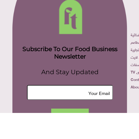
ائية
طاعم
Subscribe To Our Food Business
ارية
Newsletter
لايت
فات
TV
And Stay Updated
Cont
Abou
Join Now
All rights reserved. food today eg © 2022