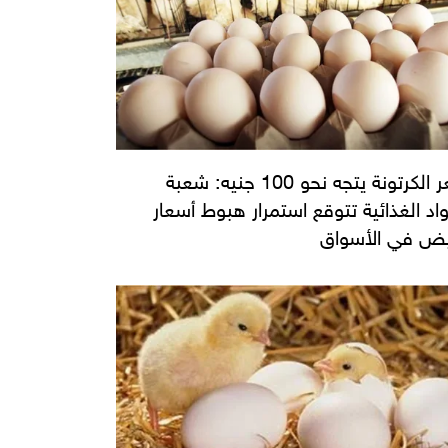
سعر الكرتونة يتجه نحو 100 جنيه: شعبة
واد الغذائية تتوقع استمرار هبوط أسعار
يض في الأسواق