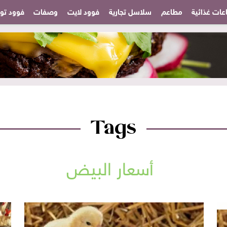
عات غذائية
مطاعم
سلاسل تجارية
فوود لايت
وصفات
فوود تودا
Tags
أسعار البيض