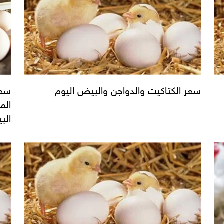
سعر الكتاكيت والدواجن والبيض اليوم
الم
الب