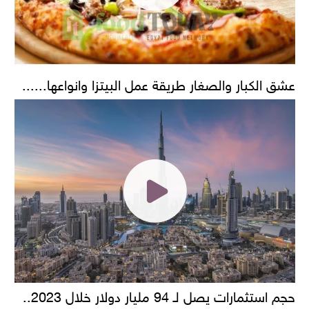
عشق الكبار والصغار طريقة عمل البيتزا وانواعها......
حجم استثمارات يصل لـ 94 مليار دولار خلال 2023..