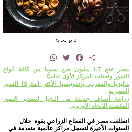
تمور مصرية
instagram
WhatsApp
Twitter
Facebook
Share
مصر تنتج 1.7 مليون طن سنويا من كافة أنواع
التمور واحتلت المركز الأول عالميًا
ماليزيا والمغرب وإندونيسيا الأكثر استرادًا للتمور
المصرية
زراعة أصناف جديدة من النخيل لتصدير التمور
المفضلة للاتحاد الأوروبي
انطلقت مصر في القطاع الزراعي بقوة خلال
السنوات الأخيرة لتسجل مراكز عالمية متقدمة في