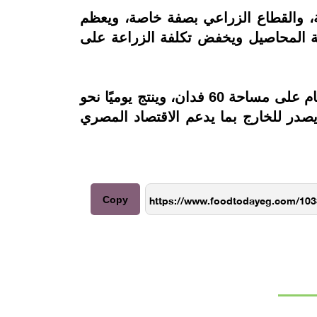
، والقطاع الزراعي بصفة خاصة، ويعظم
ية المحاصيل ويخفض تكلفة الزراعة على
وأوضح، نقيب الفلاحين، أن «مصنع كيما 2» الذي افتتحه الرئيس عبد الفتاح السيسي بأسوان، مُقام على مساحة 60 فدان، وينتج يوميًا نحو
 الأعباء ويصدر للخارج بما يدعم الاقتصاد المصري
Copy