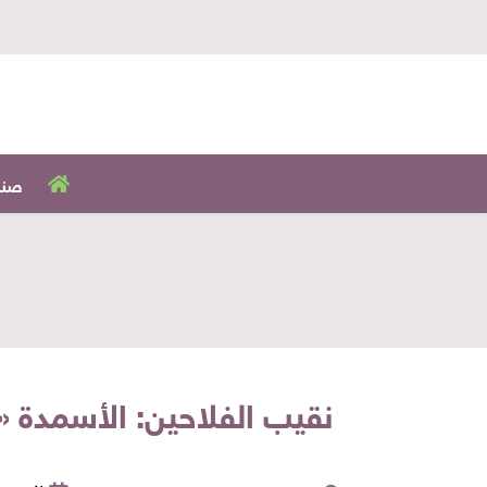
صنا
نقيب الفلاحين: الأسمدة «موجودة» ونُنتج 11 مليون طن س