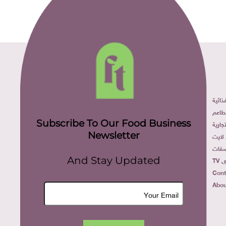
ائية
طاعم
Subscribe To Our Food Business
ارية
Newsletter
لايت
فات
TV
And Stay Updated
Cont
Abou