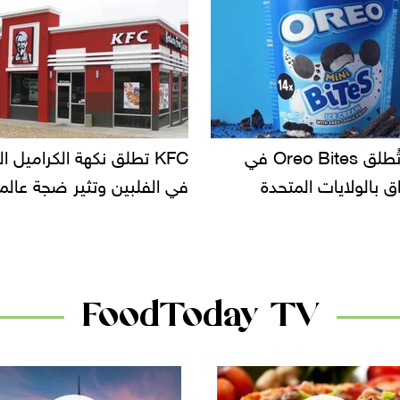
KF تطلق نكهة الكراميل المملح
دعوات للتحقيق في أسباب ت
لبين وتثير ضجة عالمية
سحب بعض ألبان الأطفال 
الأسواق.. وتساؤلات حول ت
دانون
FoodToday TV