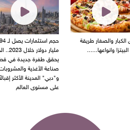
حجم استثمارات يصل لـ 94
"أمن القاهرة" يضبط مالك
مليار دولار خلال 2023.. الخليج
شركة مطاعم استولى على
 طفرة جديدة في قطاع
أموال المواطنين بزعم توظ
 الأغذية والمشروبات..
" المدينة الأكثر إقبالاً
مستوى العالم