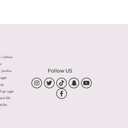
صناعات غذ
م
سلاسل تج
Follow US
فوود 
وص
فوود توداى 
act Us
t Us