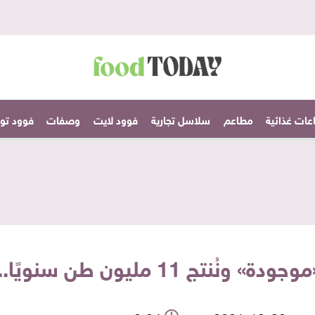
عات غذائية
مطاعم
سلاسل تجارية
فوود لايت
وصفات
فوود تودا
نويًا.. وتصدير «الفائض» عالميًا