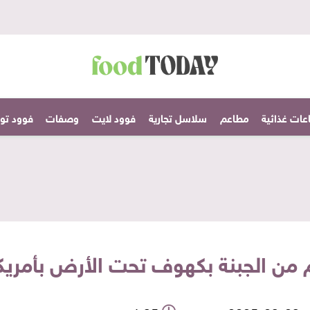
عات غذائية
مطاعم
سلاسل تجارية
فوود لايت
وصفات
فوود تودا