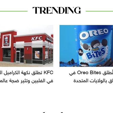
TRENDING
KF تطلق نكهة الكراميل المملح
دعوات للتحقيق في أسباب ت
لبين وتثير ضجة عالمية
سحب بعض ألبان الأطفال 
الأسواق.. وتساؤلات حول ت
دانون