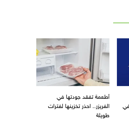
أطعمة تفقد جودتها في
في
الفريزر.. احذر تخزينها لفترات
طويلة