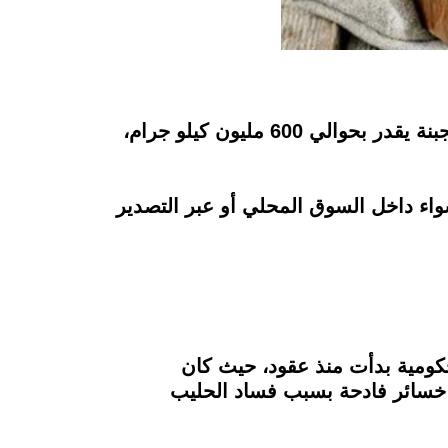
تواجه الشركات في الولايات المتحدة الأمريكية مشكلة غير مسبوقة تتمثل في فائض هائل من الجبنة يقدر بحوالي 600 مليون كيلو جرام،
سواء داخل السوق المحلي أو عبر التصدير
حكومية بدأت منذ عقود، حيث كان
ى خسائر فادحة بسبب فساد الحليب