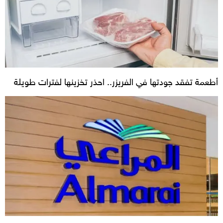
أطعمة تفقد جودتها في الفريزر.. احذر تخزينها لفترات طويلة