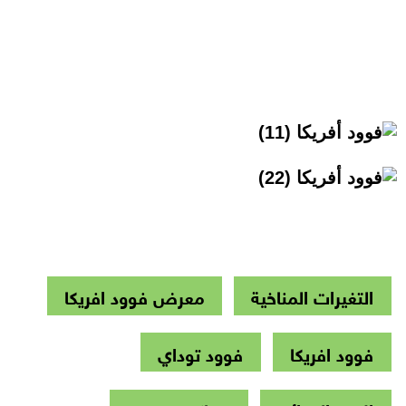
التغيرات المناخية
معرض فوود افريكا
فوود افريكا
فوود توداي