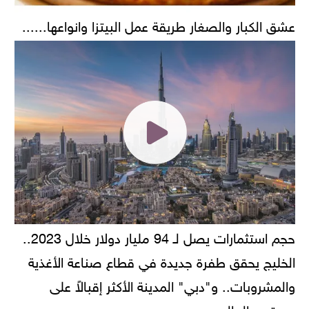
عشق الكبار والصغار طريقة عمل البيتزا وانواعها......
حجم استثمارات يصل لـ 94 مليار دولار خلال 2023..
الخليج يحقق طفرة جديدة في قطاع صناعة الأغذية
والمشروبات.. و"دبي" المدينة الأكثر إقبالاً على
مستوى العالم