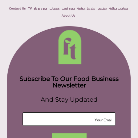
صناعات غذائية
مطاعم
سلاسل تجارية
فوود لايت
وصفات
فوود توداى TV
Contact Us
About Us
Subscribe To Our Food Business
Newsletter
And Stay Updated