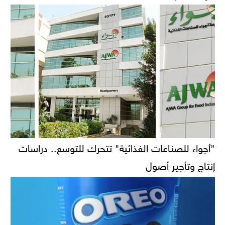
"أجواء للصناعات الغذائية" تتحرك للتوسع.. دراسات
إنتاج وتأجير أصول