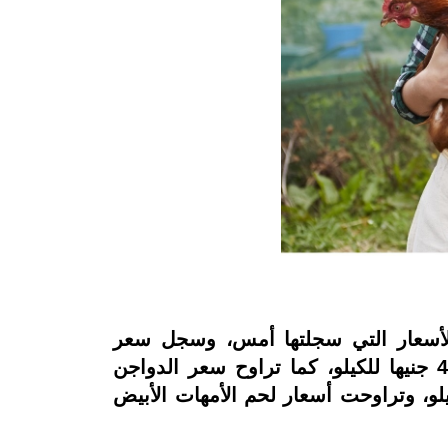
والبيض استقرارًا خلال تعاملات اليوم الأحد 18 ديسمبر 2022، عند الأسعار التي سجلتها أمس، وسجل سعر
الدواجن البيضاء ثباتًا عند ما بين 40 و 41 جنيهًا للكيلو بالمزرعة لتصل إلى المستهلك بنحو 45 جنيها للكيلو، كما تراوح سعر الدواجن
نيهًا للكيلو، بينما تراوح سعر الدواجن البلدي بين 59 و61 جنيهًا للكيلو، وتراوحت أسعار لحم الأمهات الأبيض