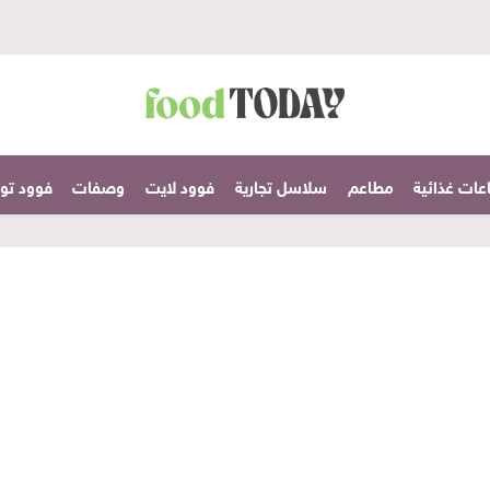
عات غذائية
مطاعم
سلاسل تجارية
فوود لايت
وصفات
فوود تودا