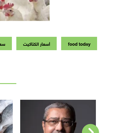
food today
أسعار الكتاكيت
سعر