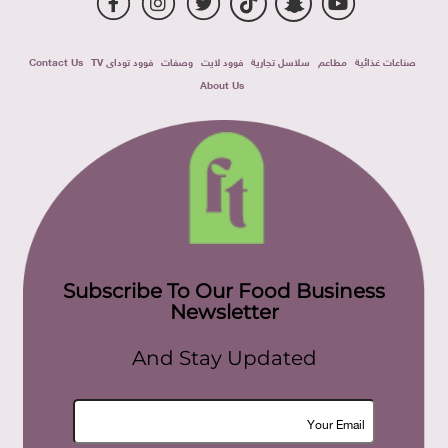
صناعات غذائية
مطاعم
سلاسل تجارية
فوود لايت
وصفات
فوود توداى TV
Contact Us
About Us
Subscribe To Our Food Business
Newsletter
And Stay Updated