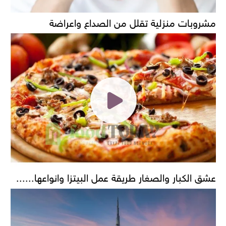
مشروبات منزلية تقلل من الصداع واعراضة
عشق الكبار والصغار طريقة عمل البيتزا وانواعها......