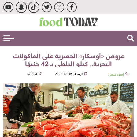
عروض «أوسكار» الحصرية على المأكولات
البحرية.. كيلو البلطي بـ 42 جنيهًا
إسراء حسن
الجمعة , 16-12-2022
9:24 م