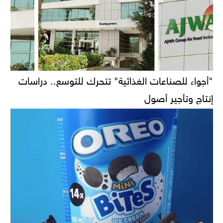
"أجواء للصناعات الغذائية" تتحرك للتوسع.. دراسات
إنتاج وتأجير أصول