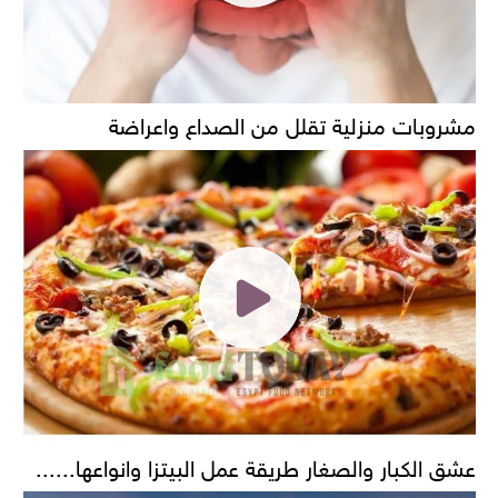
مشروبات منزلية تقلل من الصداع واعراضة
عشق الكبار والصغار طريقة عمل البيتزا وانواعها......