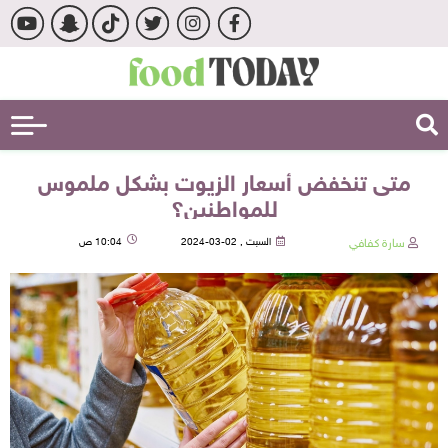
متى تنخفض أسعار الزيوت بشكل ملموس
للمواطنين؟
سارة كفافي
السبت , 02-03-2024
10:04 ص