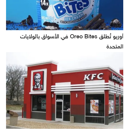
أوريو تُطلق Oreo Bites في الأسواق بالولايات
المتحدة