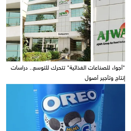
"أجواء للصناعات الغذائية" تتحرك للتوسع.. دراسات
إنتاج وتأجير أصول