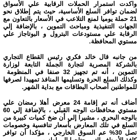
واكدت استمرار الحملات الرقابية علي الأسواق
لضمان توافر السلع الأساسية، حيث يتم إطلاق نحو
21 حملة يوميا لمنع التلاعب في الأسعار بالتعاون مع
الجهات التنفيذية ومباحث التموين ، بالإضافة إلي
الرقابة علي مستودعات البترول و البوتاجاز علي
مستوي المحافظة.
من جانبه قال خالد فكري رئيس القطاع التجاري
بالشركة المصرية لتجارة الجملة التابعة لوزارة
التموين ، أنه تم تجهيز 32 صنفا في المنظومة
وكذلك السلع الحرة وتسليمها المنافذ تمهيدا لصرفها
للمواطنين أصحاب البطاقات مع بداية الشهر.
أضاف أنه تم إقامة 24 معرض أهلا رمضان علي
مستوي محافظات الوجه القبلي ، بالإضافة إلي 60
بالوجه البحري ، مشيرا إلي أن ضخ كميات كبيرة من
السلع في تلك المعارض بأسعار تنافسية وخصومات
تصل 30% عم السوق الخارجي ، مؤكدا أن توافر