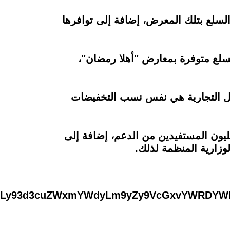
السلع بتلك ‏المعرض، إضافة إلى توافرها
 الـ 25% و الـ 30%، منوها إلى أن جميع السلع متوفرة بمعارض "أهلا رمضان"،
سل ‏التجارية هي نفس نسب التخفيضات
مال ‏إلى أن الوزارة سوف تبدأ في الأول من شهر فبراير صرف ‏السلع التموينية لـ 64 مليون المستفيدين من الدعم، ‏إضافة إلى
زارية المنظمة لذلك.‏