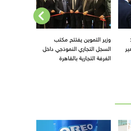
موين لـ food today:
وزير التموين يفتتح مكتب
وزير التموين
عير
السجل التجاري النموذجي داخل
على السلع بم
الغرفة التجارية بالقاهرة
بكل محافظة