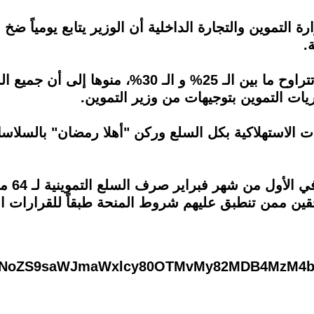
لتموين والتجارة الداخلية أن الوزير يتابع يومياً ضخ 
.
وأشار إلى أن التخفيضات ‏بتلك المعارض تتراوح ما بين
ريات التموين بتوجيهات من وزير التموين.
 ‏الاستهلاكية بكل السلع وركن "أهلا رمضان" بالسلا
وأضاف ك
ن ممن تنطبق ‏عليهم شروط المنحة طبقاً للقرارات الو