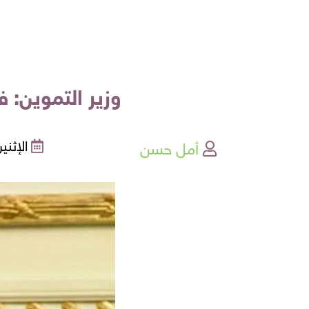
وزير التموين: فتح 200 معرض «أهلا رمضان» بالمحافظ
أمل حسن
الإثنين , 30-