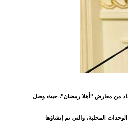
أعداد من ‏معارض "أهلا رمضان"، حيث وصل
لوحدات المحلية، ‏والتي تم إنشاؤها