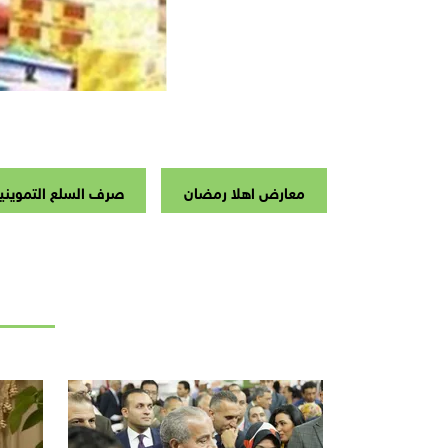
معارض اهلا رمضان
صرف السلع التمويني