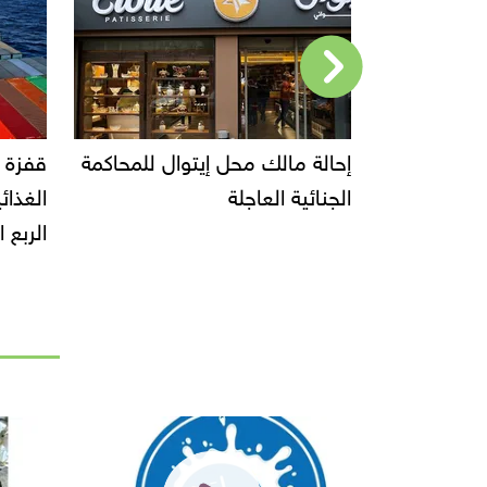
سباب تأخر
إحالة مالك محل إيتوال للمحاكمة
قفزة 
أطفال من
الجنائية العاجلة
 حول تحرك
الربع ال