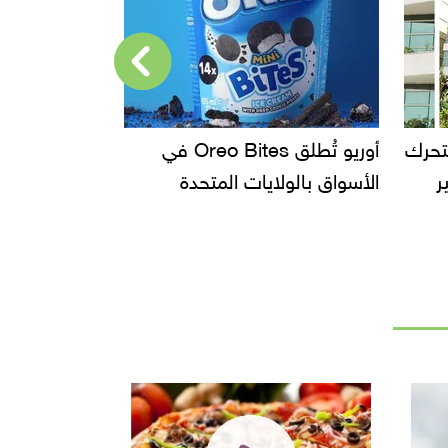
تتحرك
أوريو تُطلق Oreo Bites في
KFC تطلق 
ر
الأسواق بالولايات المتحدة
في الفلبين و