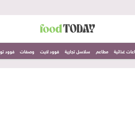
عات غذائية
مطاعم
سلاسل تجارية
فوود لايت
وصفات
فوود تودا