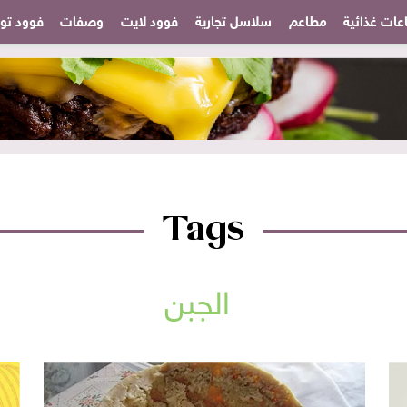
عات غذائية
مطاعم
سلاسل تجارية
فوود لايت
وصفات
فوود تودا
Tags
الجبن