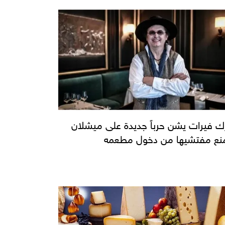
ك فيرات يشن حرباً جديدة على ميشلان
نع مفتشيها من دخول مطعمه