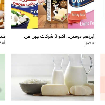
أبرزهم دومتي.. أكبر 3 شركات جبن في
مصر
أفضل