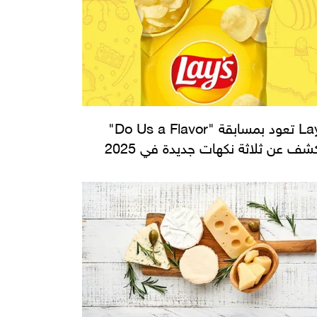
Lay's تعود بمسابقة "Do Us a Flavor"
شف عن ثلاثة نكهات جديدة في 2025