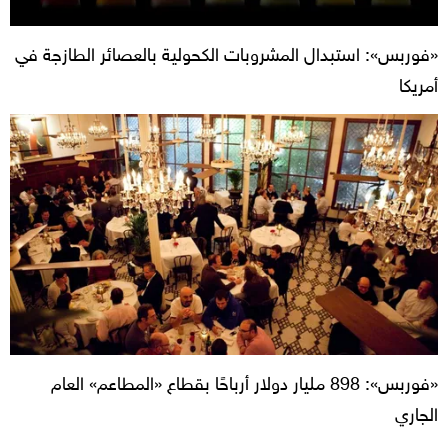
«فوربس»: استبدال المشروبات الكحولية بالعصائر الطازجة في
أمريكا
«فوربس»: 898 مليار دولار أرباحًا بقطاع «المطاعم» العام
الجاري