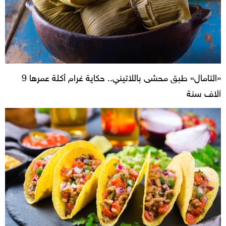
«التامال» طبق محشى باللاتيني.. حكاية غرام أكلة عمرها 9
آلاف سنة