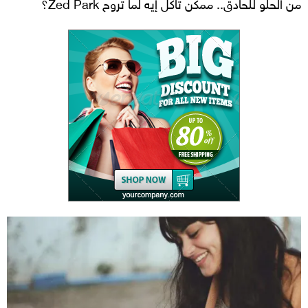
من الحلو للحادق.. ممكن تاكل إيه لما تروح Zed Park؟