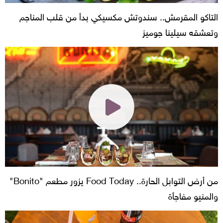
التاكو المقرمش.. سندوتش مكسيكي بدأ من قلب المناجم
وتعشقه سيلينا جوميز
من أرض التوابل الحارة.. Food Today يزور مطعم "Bonito"
والمنيو مفاجأة