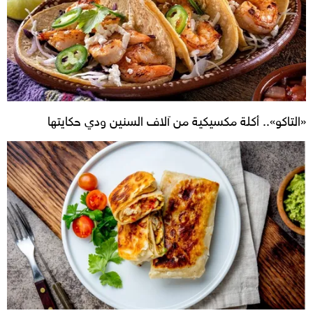
«التاكو».. أكلة مكسيكية من آلاف السنين ودي حكايتها