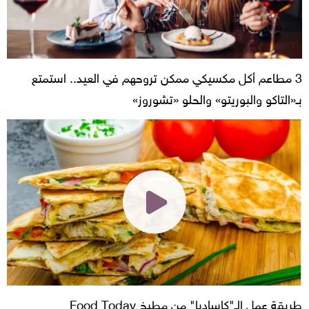
3 مطاعم أكل مكسيكي ممكن تروحهم في العيد.. استمتع
بـ«التاكو والبوريتو» والحلو «تشوروز»
طريقة عمل الـ"كاساديا" من مطبخ Food Today