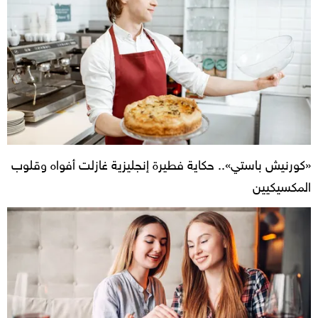
«كورنيش باستي».. حكاية فطيرة إنجليزية غازلت أفواه وقلوب
المكسيكيين