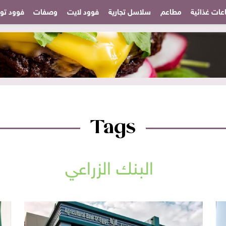
عات غذائية
مطاعم
سلاسل تجارية
فوود لايت
وصفات
فوود تودا
Tags
البنك الزراعي