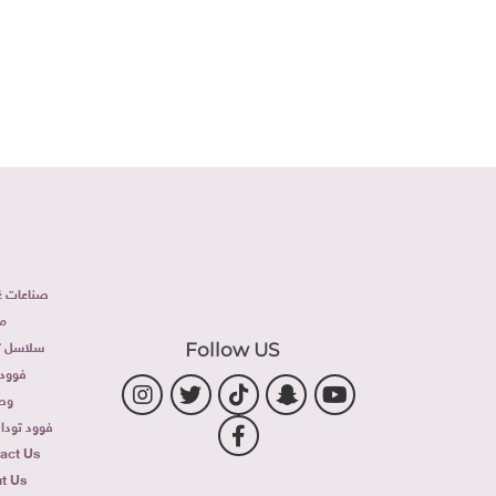
صناعات غذ
م
سلاسل تج
Follow US
فوود 
وص
فوود توداى 
act Us
t Us