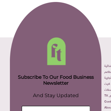
ائية
طاعم
Subscribe To Our Food Business
ارية
Newsletter
لايت
فات
TV
And Stay Updated
Cont
Abou