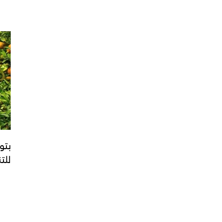
بتو
للتن