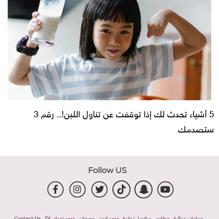
5 أشياء تحدث لك إذا توقفت عن تناول اللبن!.. رقم 3
ستصدمك
Follow US
صناعات غذائية
مطاعم
سلاسل تجارية
فوود لايت
وصفات
فوود توداى TV
Contact Us