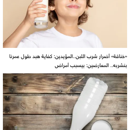
«خناقة» أضرار شرب اللبن..المؤيدين: كفاية هبد طول عمرنا
بنشربه.. المعارضين: بيسبب أمراض