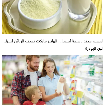
لعضم حديد وصحة أفضل.. الهايبر ماركت يجذب الزبائن لشراء
لبن البودرة