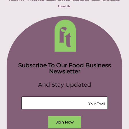
About Us
Subscribe To Our Food Business
Newsletter
And Stay Updated
Join Now