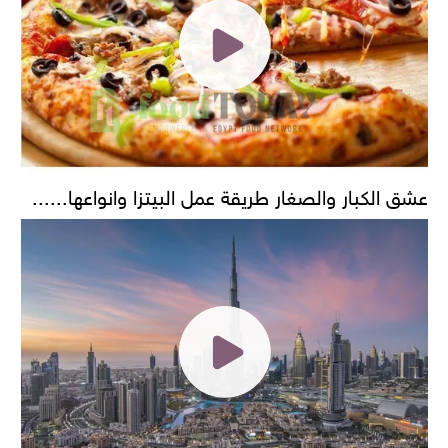
عشق الكبار والصغار طريقة عمل البيتزا وانواعها......