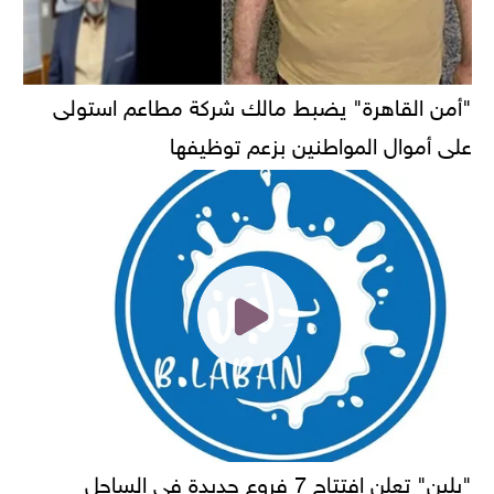
"أمن القاهرة" يضبط مالك شركة مطاعم استولى
على أموال المواطنين بزعم توظيفها
"بلبن" تعلن افتتاح 7 فروع جديدة في الساحل