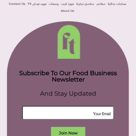
صناعات غذائية
مطاعم
سلاسل تجارية
فوود لايت
وصفات
فوود توداى TV
Contact Us
About Us
Subscribe To Our Food Business
Newsletter
And Stay Updated
Join Now