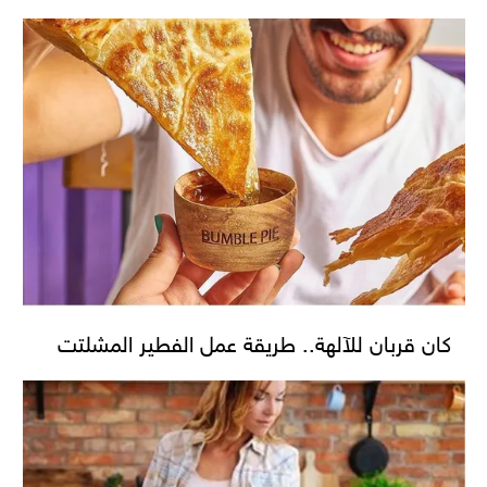
كان قربان للآلهة.. طريقة عمل الفطير المشلتت