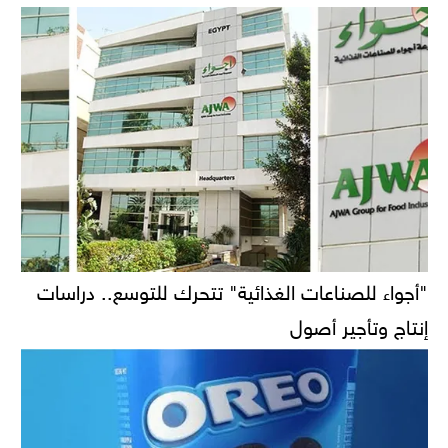
"أجواء للصناعات الغذائية" تتحرك للتوسع.. دراسات
إنتاج وتأجير أصول