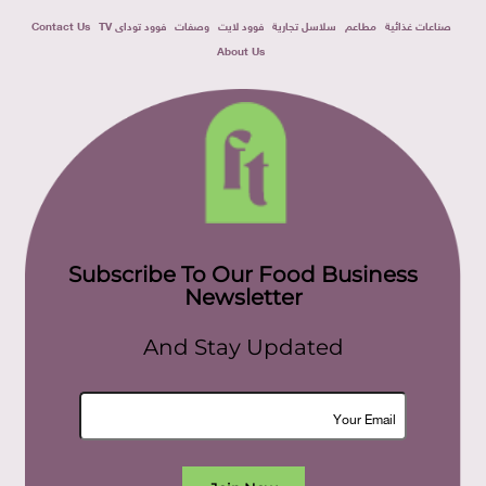
صناعات غذائية
مطاعم
سلاسل تجارية
فوود لايت
وصفات
فوود توداى TV
Contact Us
About Us
Subscribe To Our Food Business
Newsletter
And Stay Updated