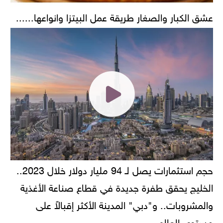
عشق الكبار والصغار طريقة عمل البيتزا وانواعها......
حجم استثمارات يصل لـ 94 مليار دولار خلال 2023..
الخليج يحقق طفرة جديدة في قطاع صناعة الأغذية
والمشروبات.. و"دبي" المدينة الأكثر إقبالاً على
مستوى العالم