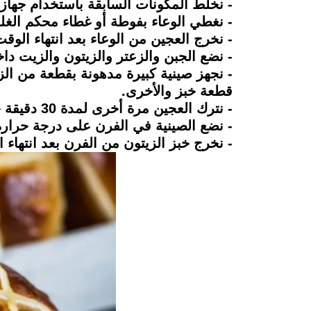
- نخلط المكونات السابقة باستخدام جهاز العجان الكهربائي لمدة لا تق
- نغطي الوعاء بفوطة أو غطاء محكم الغل
- نخرج العجين من الوعاء بعد انتهاء ال
- نضع الجبن والزعتر والزيتون والزيت دا
- نجهز صينية كبيرة مدهونة بقطعة من الز
قطعة خبز والأخرى.
- نترك العجين مرة أخرى لمدة 30 دقيقة حتى تتخمر جيدًا.
- نضع الصينية في الفرن على درجة حرارة 180 درجة لمدة 30 دقيقة، ونتركها حتى تأخذ لونًا ذهبي
- نخرج خبز الزيتون من الفرن بعد انتهاء 