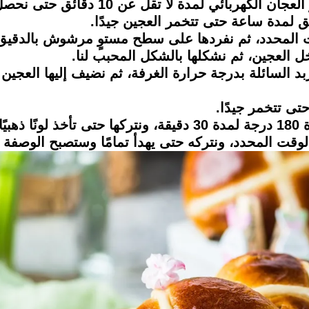
ل عن 10 دقائق حتى نحصل على ناعم الملمس ومتماسك نسبيًا.
ق لمدة ساعة حتى تتخمر العجين جيدًا.
وقت المحدد، ثم نفردها على سطح مستوٍ مرشوش بالدقيق
خل العجين، ثم نشكلها بالشكل المحبب لنا.
بد السائلة بدرجة حرارة الغرفة، ثم نضيف إليها العجين
ًا.
الوقت المحدد، ونتركه حتى يهدأ تمامًا وستصبح الوصفة 