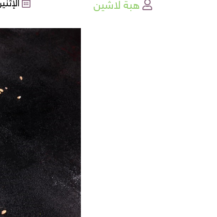
هبة لاشين
الإثنين , 30-