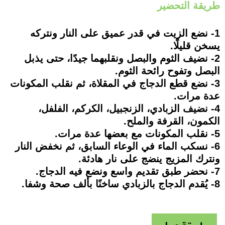
طريقة التحضير
1- نضع الزيت في قدر عميق على النار ونتركه
يسخن قليلًا.
2- نضيف الثوم والبصل ونقلبهما جيدًا، حتى يذبل
البصل وتفوح رائحة الثوم.
3- نضع قطع الدجاج في المقلاة، ثم نقلب المكونات
عدة مرات.
4- نضيف الزبادي، الزنجبيل، الكركم، الفلفل،
الكمون، القرفة والملح.
5- نقلب المكونات مع بعضها عدة مرات.
6- نسكب الماء في الوعاء السابق، ثم نخفض النار
ونترك المزيج ينضج على نار هادئة.
7- نحضر طبق تقديم واسع ونضع فيه الدجاج.
8- يُقدم الدجاج بالزبادي ساخنًا بألف صحة وشفا.
طريقة عمل