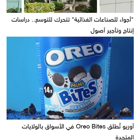
"أجواء للصناعات الغذائية" تتحرك للتوسع.. دراسات
إنتاج وتأجير أصول
أوريو تُطلق Oreo Bites في الأسواق بالولايات
المتحدة