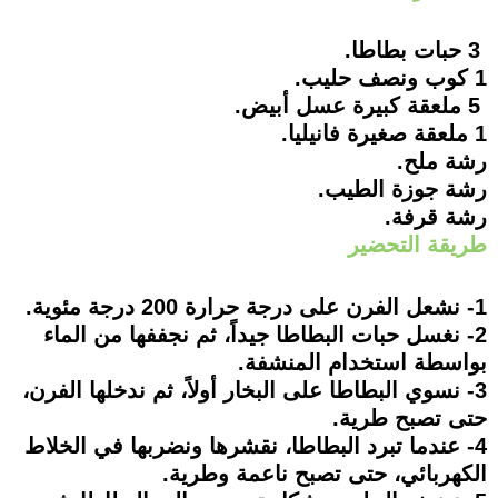
3 حبات بطاطا.
1 كوب ونصف حليب.
5 ملعقة كبيرة عسل أبيض.
1 ملعقة صغيرة فانيليا.
رشة ملح.
رشة جوزة الطيب.
رشة قرفة.
طريقة التحضير
1- نشعل الفرن على درجة حرارة 200 درجة مئوية.
2- نغسل حبات البطاطا جيداً، ثم نجففها من الماء
بواسطة استخدام المنشفة.
3- نسوي البطاطا على البخار أولاً، ثم ندخلها الفرن،
حتى تصبح طرية.
4- عندما تبرد البطاطا، نقشرها ونضربها في الخلاط
الكهربائي، حتى تصبح ناعمة وطرية.