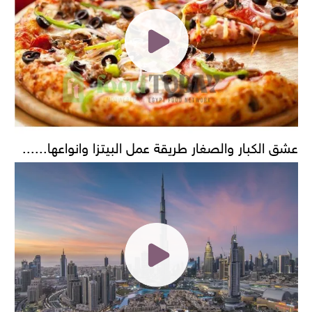
عشق الكبار والصغار طريقة عمل البيتزا وانواعها......