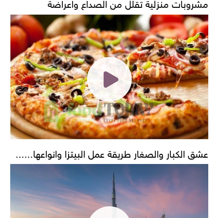
مشروبات منزلية تقلل من الصداع واعراضة
عشق الكبار والصغار طريقة عمل البيتزا وانواعها......