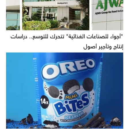
"أجواء للصناعات الغذائية" تتحرك للتوسع.. دراسات
إنتاج وتأجير أصول