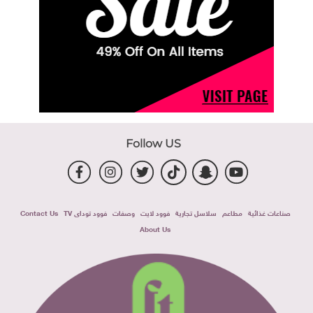
Follow US
صناعات غذائية
مطاعم
سلاسل تجارية
فوود لايت
وصفات
فوود توداى TV
Contact Us
About Us