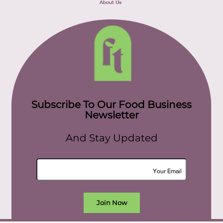
About Us
Subscribe To Our Food Business
Newsletter
And Stay Updated
Join Now