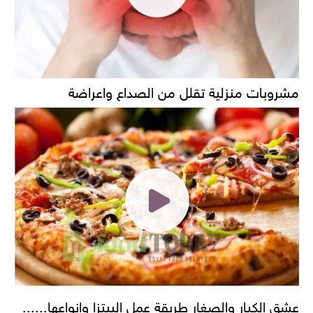
مشروبات منزلية تقلل من الصداع واعراضة
عشق الكبار والصغار طريقة عمل البيتزا وانواعها......