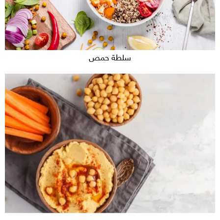
سلطة حمص
حمص