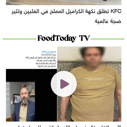
KFC تطلق نكهة الكراميل المملح في الفلبين وتثير
ضجة عالمية
FoodToday TV
"أمن القاهرة" يضبط مالك شركة مطاعم استولى