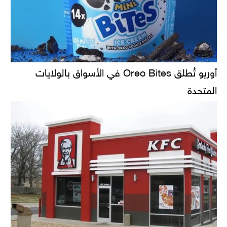
أوريو تُطلق Oreo Bites في الأسواق بالولايات
المتحدة