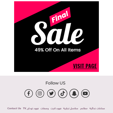
Follow US
صناعات غذائية
مطاعم
سلاسل تجارية
فوود لايت
وصفات
فوود توداى TV
Contact Us