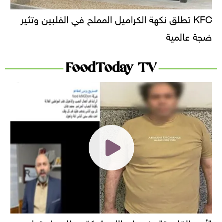
KFC تطلق نكهة الكراميل المملح في الفلبين وتثير
ضجة عالمية
FoodToday TV
"أمن القاهرة" يضبط مالك شركة مطاعم استولى