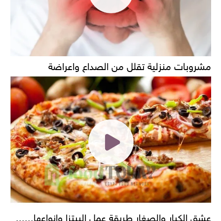
مشروبات منزلية تقلل من الصداع واعراضة
عشق الكبار والصغار طريقة عمل البيتزا وانواعها......