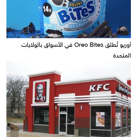
أوريو تُطلق Oreo Bites في الأسواق بالولايات
المتحدة