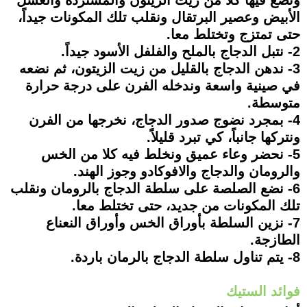
ونضع فيها كلا من زيت الزيتون والمستردة والعسل
الأبيض وعصير البرتقال ونقلب تلك المكونات جيداً،
حتى تمتزج وتختلط معا.
2- نتبل الدجاج بالملح والفلفل الأسود جيداً.
3- ندهن الدجاج بالقليل من زيت الزيتون، ثم نضعه
في صينية واسعة وندخله الفرن على درجة حرارة
متوسطة.
4- بمجرد نضوج صدور الدجاج، نخرجها من الفرن
ونتركها جانباً، كي تبرد قليلاً.
5- نحضر وعاء عميق ونخلط فيه كلا من الخس
والرومان والدجاج والافوكادو وجوز الهند.
6- نضع الصلصة على سلطة الدجاج بالرومان ونقلب
تلك المكونات من جديد، حتى تختلط معا.
7- نزين السلطة بأوراق الخس وأوراق النعناع
الطازجة.
8- يتم تناول سلطة الدجاج بالرمان باردة.
فوائد الستيك