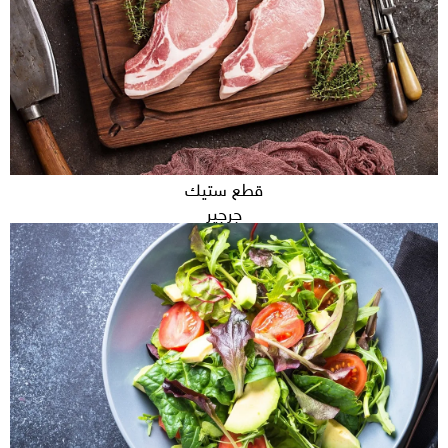
قطع ستيك
جرجير