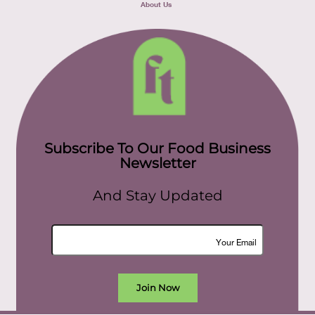
About Us
Subscribe To Our Food Business
Newsletter
And Stay Updated
Join Now