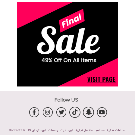
Follow US
صناعات غذائية
مطاعم
سلاسل تجارية
فوود لايت
وصفات
فوود توداى TV
Contact Us