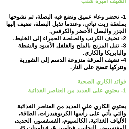
الشيف أميرة شنب
1- نحضر وعاء عميق ونضع فيه البصلة، ثم نشوحها
بملعقة زيت نباتي، وعندما تذبل البصلة، نضيف إليها
الجزر والبصل الأخضر والكرفس.
2- نضيف الكرنب والصلصة الحمراء إلى الخليط.
3- نتبل المزيج بالملح والفلفل الأسود والشطة
والبابريكا والكاري.
4- نضيف المرقة منزوعة الدسم إلى الشوربة
ونتركها تنضج على النار.
فوائد الكاري الصحية
1- يحتوي على العديد من العناصر الغذائية
يحتوي الكاري علي العديد من العناصر الغذائية
والتي يأتي على رأسها الكربوهيدرات، الطاقة،
الألياف الغذائية، الكالسيوم، الفسفسور، الحديد،
المغنسيوم، النحاس، فيتامين A، فيتامينات B،