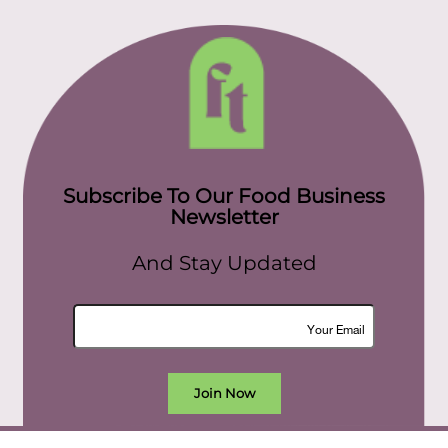
Subscribe To Our Food Business
Newsletter
And Stay Updated
Join Now