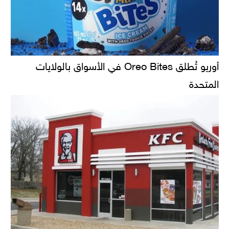
أوريو تُطلق Oreo Bites في الأسواق بالولايات
المتحدة