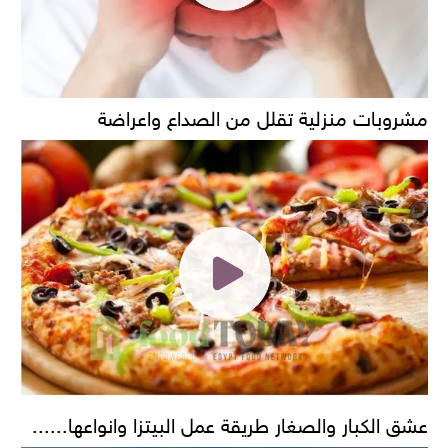
مشروبات منزلية تقلل من الصداع واعراضة
عشق الكبار والصغار طريقة عمل البيتزا وانواعها......