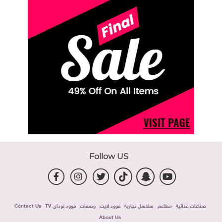
Follow US
صناعات غذائية
مطاعم
سلاسل تجارية
فوود لايت
وصفات
فوود توداى TV
Contact Us
About Us