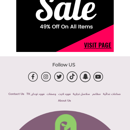
Follow US
صناعات غذائية
مطاعم
سلاسل تجارية
فوود لايت
وصفات
فوود توداى TV
Contact Us
About Us