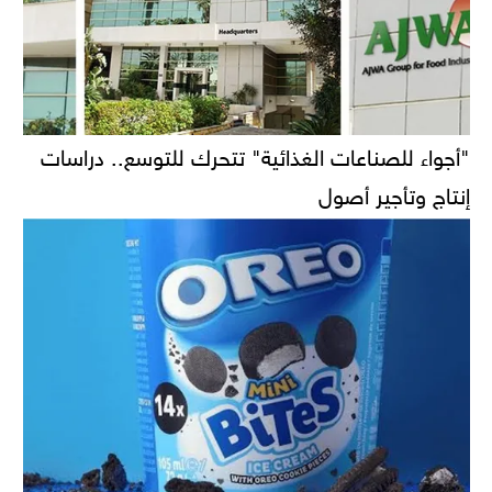
"أجواء للصناعات الغذائية" تتحرك للتوسع.. دراسات
إنتاج وتأجير أصول