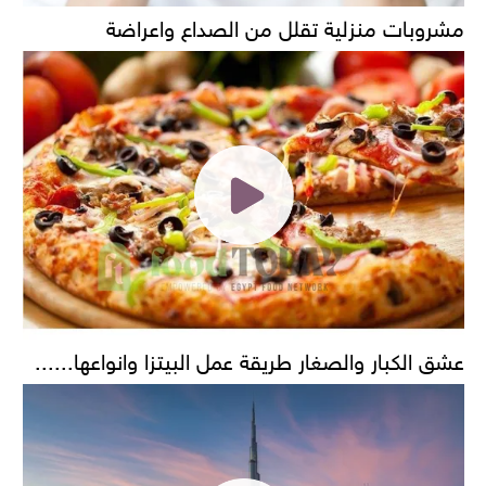
مشروبات منزلية تقلل من الصداع واعراضة
عشق الكبار والصغار طريقة عمل البيتزا وانواعها......