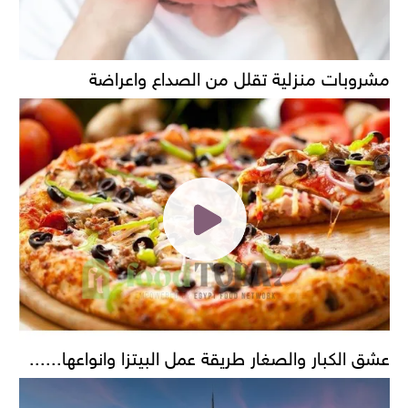
مشروبات منزلية تقلل من الصداع واعراضة
عشق الكبار والصغار طريقة عمل البيتزا وانواعها......