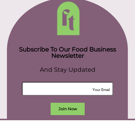
Subscribe To Our Food Business
Newsletter
And Stay Updated
Join Now
All rights reserved. food today eg © 2022