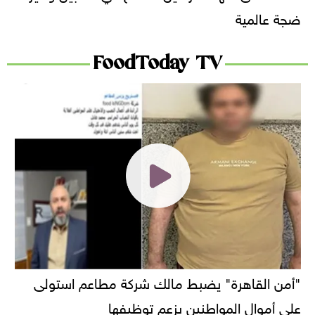
ضجة عالمية
FoodToday TV
"أمن القاهرة" يضبط مالك شركة مطاعم استولى
على أموال المواطنين بزعم توظيفها