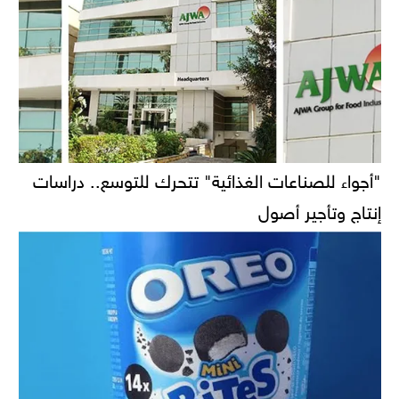
"أجواء للصناعات الغذائية" تتحرك للتوسع.. دراسات
إنتاج وتأجير أصول