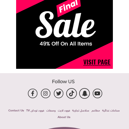
Follow US
صناعات غذائية
مطاعم
سلاسل تجارية
فوود لايت
وصفات
فوود توداى TV
Contact Us
About Us