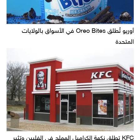
أوريو تُطلق Oreo Bites في الأسواق بالولايات
المتحدة
KFC تطلق نكهة الكراميل المملح في الفلبين وتثير