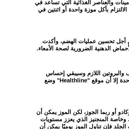
ينات والعناصر الغذائية التي تساعد في
الالتزام بأكل موزة واحدة أو اثنتين في
من أجل تحسين عمليات الهضم، وأكدت
اف والبروتين اللازم وسيبقي إحساس
الشبع لديك لفترة أطول، وعلى الرغم من احتوائه على ما يزيد عن 100 سعر حراري للقطعة الواحدة إلا أن موقع "Healthline" وضع
و أو ربما الجوز، لكن الموز يمكن أن
ة، وخاصة المنجنيز الذي يعزز مستويات
جلد فإن تناول الموز يوميًا يمكن أن