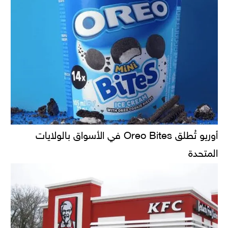
أوريو تُطلق Oreo Bites في الأسواق بالولايات
المتحدة