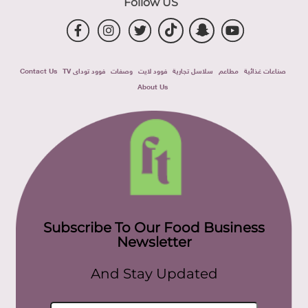
Follow US
صناعات غذائية
مطاعم
سلاسل تجارية
فوود لايت
وصفات
فوود توداى TV
Contact Us
About Us
Subscribe To Our Food Business
Newsletter
And Stay Updated