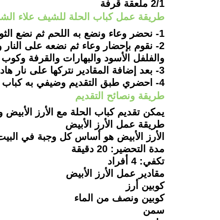
2/1 ملعقة قرفة
طريقة عمل كباب الحلة للشيف علاء الشر
1- نحضر وعاء ونضع به اللحم ثم نضع الثوم والطماطم ونقلبهم جيدًا.
2- نقوم بإحضار وعاء ثم نضعه على النا
والفلفل الأسود والبهارات والقرفة وكوب 
3- بعد إضافة المقادير نتركها على نار هادئة لمدة 30 دقيقة تقريبًا حتى تنضج.
4- احضري طبق التقديم وضيفي به كباب الحلة وبالهناء.
طريقة ونصائح التقديم
يمكن تقديم كباب الحلة مع الأرز الأبيض 
طريقة عمل الأرز الأبيض
الأرز الأبيض هو أساس كل وجبة في البيت
مدة التحضير: 20 دقيقة
تكفي: 4 أفراد
مقادير عمل الأرز الأبيض
كوبين أرز
كوبين ونصف من الماء
سمن