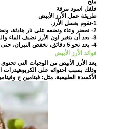
ملح
فلفل اسود مرقة
طريقة عمل الأرز الأبيض
1-نقوم بغسل الأرز.
2- نحضر وعاء ونضعه على نار هادئة، ونضف به السمن، ونتركها حتى تذوب ثم نضف الأرز ونقلب جيدا لمدة 3 دقائق.
3- بعد أن يتغير لون الأرز نضيف الماء والمرقة والفلفل الأسود والملح ونقلب جيدا.
4- بعد نحو 5 دقائق، نخفض النيران، حتى ينضج الأرز بالكامل.
فوائد الأرز الأبيض
يعد الأرز الأبيض من الوجبات التي تحتوي 
وذلك بسبب احتوائه على الكربوهيدرات الم
الأكسدة الطبيعية، مثل: فيتامين ج وفيتام