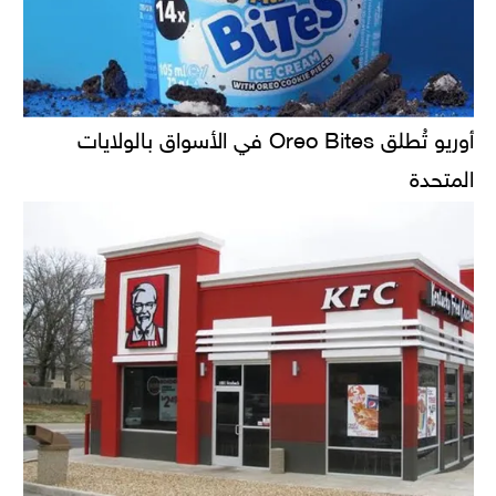
أوريو تُطلق Oreo Bites في الأسواق بالولايات
المتحدة