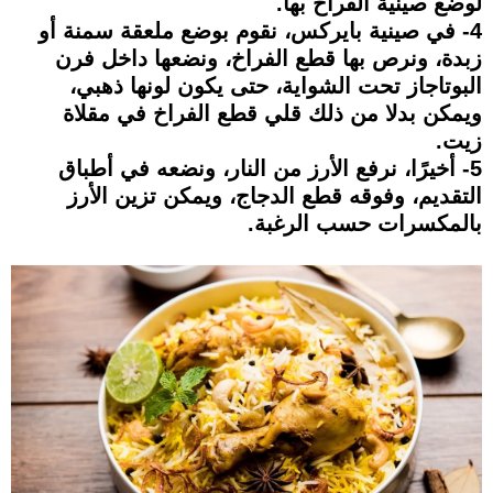
لوضع صينية الفراخ بها.
4- في صينية بايركس، نقوم بوضع ملعقة سمنة أو
زبدة، ونرص بها قطع الفراخ، ونضعها داخل فرن
البوتاجاز تحت الشواية، حتى يكون لونها ذهبي،
ويمكن بدلا من ذلك قلي قطع الفراخ في مقلاة
زيت.
5- أخيرًا، نرفع الأرز من النار، ونضعه في أطباق
التقديم، وفوقه قطع الدجاج، ويمكن تزين الأرز
بالمكسرات حسب الرغبة.