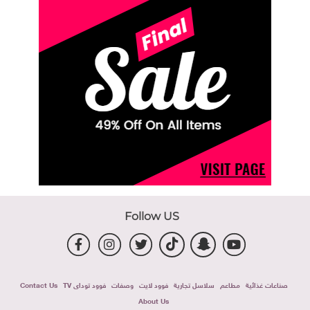
Follow US
صناعات غذائية
مطاعم
سلاسل تجارية
فوود لايت
وصفات
فوود توداى TV
Contact Us
About Us