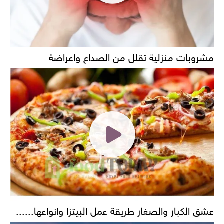
مشروبات منزلية تقلل من الصداع واعراضة
عشق الكبار والصغار طريقة عمل البيتزا وانواعها......