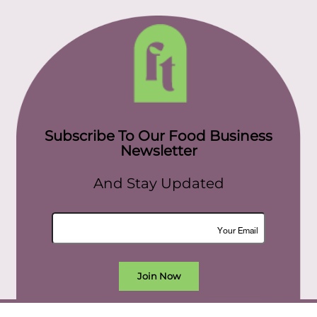
Subscribe To Our Food Business
Newsletter
And Stay Updated
Join Now