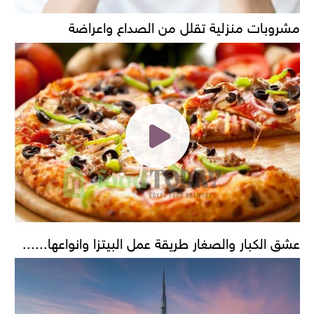
مشروبات منزلية تقلل من الصداع واعراضة
عشق الكبار والصغار طريقة عمل البيتزا وانواعها......