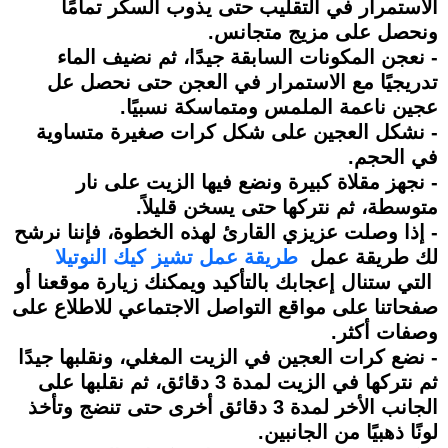
الاستمرار في التقليب حتى يذوب السكر تمامًا
ونحصل على مزيج متجانس.
- نعجن المكونات السابقة جيدًا، ثم نضيف الماء
تدريجيًا مع الاستمرار في العجن حتى نحصل عل
عجين ناعمة الملمس ومتماسكة نسبيًا.
- نشكل العجين على شكل كرات صغيرة متساوية
في الحجم.
- نجهز مقلاة كبيرة ونضع فيها الزيت على نار
متوسطة، ثم نتركها حتى يسخن قليلاً.
- إذا وصلت عزيزي القارئ لهذه الخطوة، فإننا نرشح
لك طريقة عمل
طريقة عمل تشيز كيك النوتيلا
التي ستنال إعجابك بالتأكيد ويمكنك زيارة موقعنا أو
صفحاتنا على مواقع التواصل الاجتماعي للاطلاع على
وصفات أكثر.
- نضع كرات العجين في الزيت المغلي، ونقلبها جيدًا
ثم نتركها في الزيت لمدة 3 دقائق، ثم نقلبها على
الجانب الأخر لمدة 3 دقائق أخرى حتى تنضج وتأخذ
لونًا ذهبيًا من الجانبين.