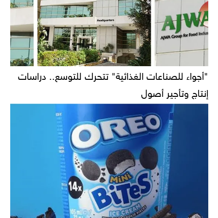
"أجواء للصناعات الغذائية" تتحرك للتوسع.. دراسات
إنتاج وتأجير أصول