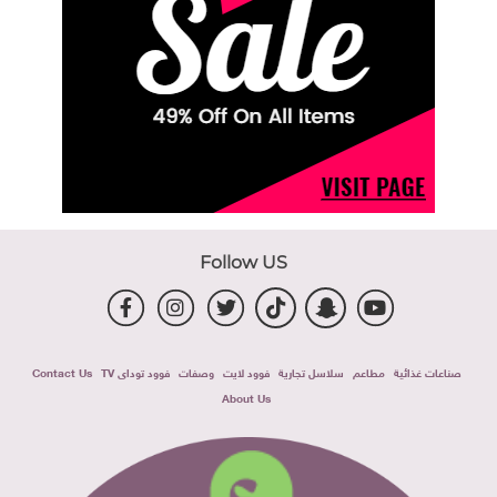
Follow US
صناعات غذائية
مطاعم
سلاسل تجارية
فوود لايت
وصفات
فوود توداى TV
Contact Us
About Us