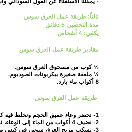
- يمكننا الاستغناء عن الفول السوداني وا
ثالثاً: طريقة عمل العرق سوس
مدة التحضير: 5 دقائق
يكفي: 4 أشخاص
مقادير طريقة عمل العرق سوس
½ كوب من مسحوق العرق سوس.
½ ملعقة صغيرة بيكربونات الصوديوم.
8 أكواب ماء بارد.
طريقة عمل العرق سوس
1- نحضر وعاء عميق الحجم ونخلط فيه كلًا من مسحوق العرق سوس وبيكربونات الصوديوم ونخلطهم جيدًا.
2- نضيف 4 أكواب من الماء إلى الوعاء، ثم نخلط تلك المكونات من جديد، حتى يصبح المزيج لزجاً.
3- نسكب مزيج العرق سوس في كيس من القماش مع أهمية ربطه جيدًا، ثم نضعه في وعاء به كمية قليلة من الماء.