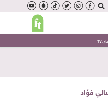
ى TV
لي فؤاد