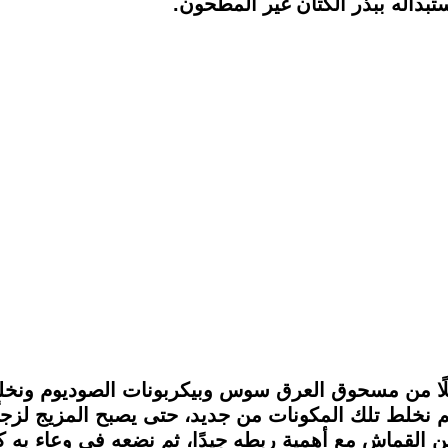
ستبداله ببذر الكتان غير المطحون.