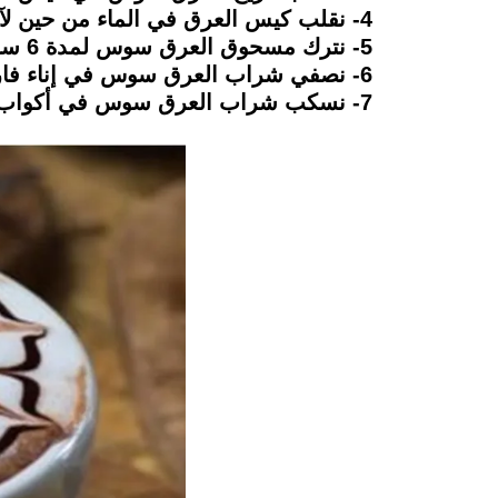
4- نقلب كيس العرق في الماء من حين لآخر إلى أن يذوب مسحوق العرق سوس تماماً.
5- نترك مسحوق العرق سوس لمدة 6 ساعات.
6- نصفي شراب العرق سوس في إناء فارغن ثم نضعه في الثلاجة حتى يبرد تماماً.
7- نسكب شراب العرق سوس في أكواب التقديم الخاصة، ثم يُقدم بألف هنا.