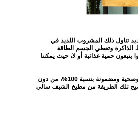
يد تناول ذلك المشروب اللذيذ في
ط الذاكرة وتعطي الجسم الطاقة
 يتبعون حمية غذائية أو لا، حيث يمكننا
لذا يقدم Food Today طريقة عمل مشروب الموكا الساخن في المنزل بمقادير سهلة وبسيطة وصحية ومضمونة بنسبة 100%، من دون
وضيح تلك الطريقة من مطبخ الشيف سالي