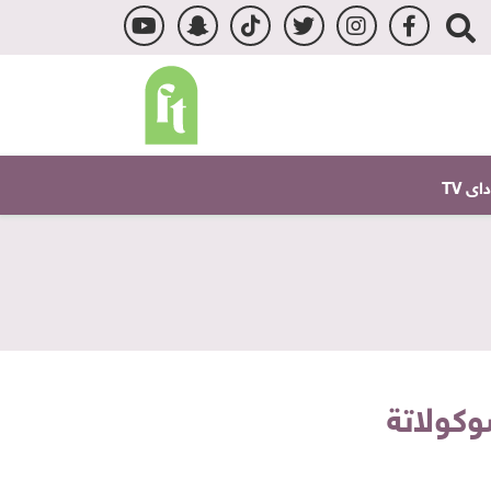
ى TV
وكولاتة