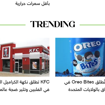
بأقل سعرات حرارية
TRENDING
KF تطلق نكهة الكراميل المملح
دعوات للتحقيق في أسباب ت
لبين وتثير ضجة عالمية
سحب بعض ألبان الأطفال 
الأسواق.. وتساؤلات حول ت
دانون