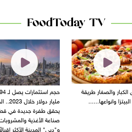
FoodToday TV
حجم استثمارات يصل لـ 94
"أمن القاهرة" يضبط مالك
مليار دولار خلال 2023.. الخليج
شركة مطاعم استولى على
 طفرة جديدة في قطاع
أموال المواطنين بزعم توظ
 الأغذية والمشروبات..
" المدينة الأكثر إقبالاً