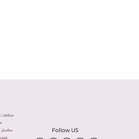
على 
صناعات غذ
م
سلاسل تج
Follow US
فوود 