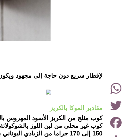
instagram
لإفطار سريع دون حاجة إلى مجهود ويكون غ
WhatsApp
Twitter
مقادير الموكا بالكريز
Facebook
كوب مثلج من الكريز الأسود المهروس بال
كوب غير محلى من لبن اللوز بالشوكولاتة ا
150 إلى 170 جراما من الزبادي اليوناني بالفانيليا والخالي من الدهون.
Share