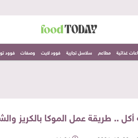
عات غذائية
مطاعم
سلاسل تجارية
فوود لايت
وصفات
فوود تودا
كل .. طريقة عمل الموكا بالكريز والش