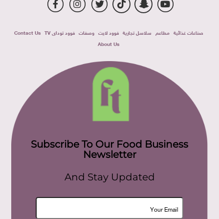
صناعات غذائية
مطاعم
سلاسل تجارية
فوود لايت
وصفات
فوود توداى TV
Contact Us
About Us
Subscribe To Our Food Business
Newsletter
And Stay Updated