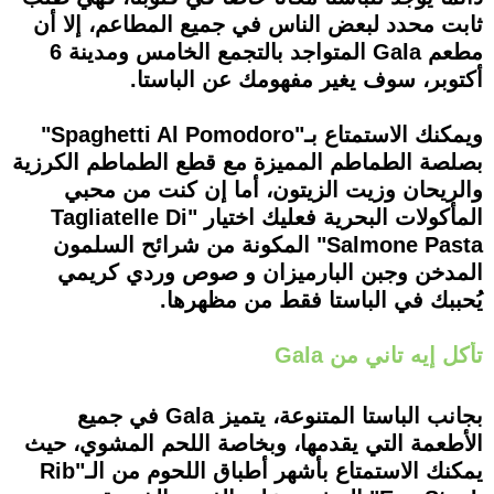
ثابت محدد لبعض الناس في جميع المطاعم، إلا أن
مطعم Gala المتواجد بالتجمع الخامس ومدينة 6
أكتوبر، سوف يغير مفهومك عن الباستا.
ويمكنك الاستمتاع بـ"Spaghetti Al Pomodoro"
بصلصة الطماطم المميزة مع قطع الطماطم الكرزية
والريحان وزيت الزيتون، أما إن كنت من محبي
المأكولات البحرية فعليك اختيار "Tagliatelle Di
Salmone Pasta" المكونة من شرائح السلمون
المدخن وجبن البارميزان و صوص وردي كريمي
يُحببك في الباستا فقط من مظهرها.
تأكل إيه تاني من Gala
بجانب الباستا المتنوعة، يتميز Gala في جميع
الأطعمة التي يقدمها، وبخاصة اللحم المشوي، حيث
يمكنك الاستمتاع بأشهر أطباق اللحوم من الـ"Rib