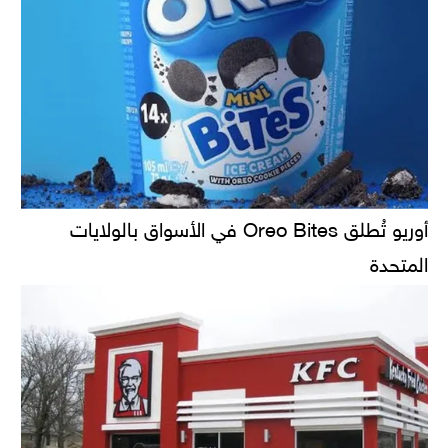
أوريو تُطلق Oreo Bites في الأسواق بالولايات
المتحدة