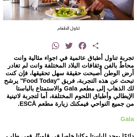
تناول الطعام
instagram
WhatsApp
Twitter
Facebook
Share
تجربة تناول أطباق عالمية في أجواء مثالية وانت
محاطً بالفن وثقافات البلاد المختلفة وانت لم تغادر
أرض الوطن أصبحت حقيقة سهل تحقيقها، فإن كنت
تبحث عن هذه التجربة، فريق "Food Today" يرشح
لك الذهاب إلى مطعم Gala والاستمتاع بالباستا
الإيطالي وأطباق اللحوم المختلفة، أما لتجربة لاتينية
من جميع النواحي فيمكنك زيارة مطعم ESCĀ.
Gala
دائمًا يوجد للباستا مكانا خاصا في قلوبنًا، فهي طلب