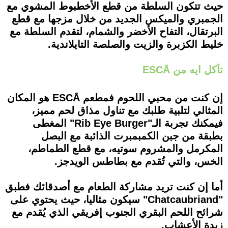
حيث تتكون السلطة من قطع الأخطبوط المشوي مع
الجمبري والميكس الجديد من خلال مزجها مع قطع
البرتقال، التفاح الأخضر والشمام، لتقدم السلطة مع
خليط الكزبرة والزيت والصلصة التايلاندية.
تأكل ايه من ESCĀ
إن كنت من محبي اللحوم فمطعم ESCĀ هو المكان
المثالي لتلبية طلبك مع تناول مذاق لحم مميز،
فيمكنك تجربة الـ"Rib Eye Burger" المغطى
بطبقة من جبن الكمبمبرت الذائبة مع البصل
المكرمل والمشروم سوتيه، مع قطع الطماطم،
الخس، والتي تُقدم مع بطاطس الويدجز.
أما إن كنت تريد مشاركة الطعام مع أصدقائك فطبق
"Chatcaubriand" سيكون مثاليا، حيث يحتوي على
شرائح اللحم البقري الجنوب إفريقي الذي يُقدم مع
زبدة الأعشاب.