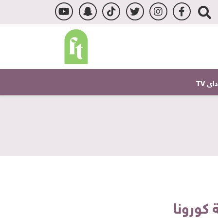
ى TV
 كورونا