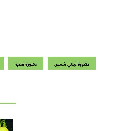
دكتورة نيللي شمس
دكتورة تغذية