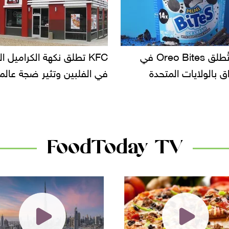
KF تطلق نكهة الكراميل المملح
دعوات للتحقيق في أسباب ت
لبين وتثير ضجة عالمية
سحب بعض ألبان الأطفال 
الأسواق.. وتساؤلات حول ت
دانون
FoodToday TV