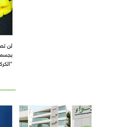
لن تص
بجسمك
"الكرك